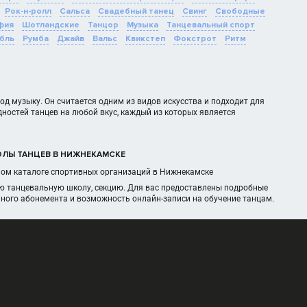
Рок-н-ролл
Сальса
Свадебный танец
Свинг
Свободные
фия
Шотландские
Танцор
Музыка
Танцевальный спорт
бль
Румба
Джайв
Вальс
Квикстеп
Фокстрот
Ритм
д музыку. Он считается одним из видов искусства и подходит для
дностей танцев на любой вкус, каждый из которых является
КОЛЫ ТАНЦЕВ В НИЖНЕКАМСКЕ
нном каталоге спортивных организаций в Нижнекамске
ую танцевальную школу, секцию. Для вас предоставлены подробные
чного абонемента и возможность онлайн-записи на обучение танцам.