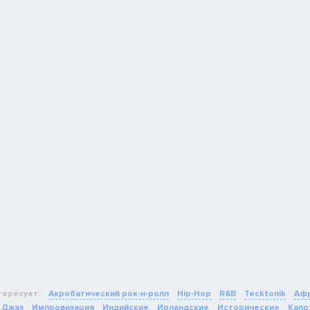
тересует:
Акробатический рок-н-ролл
Hip-Hop
R&B
Tecktonik
Афр
Джаз
Импровизация
Индийские
Ирландские
Исторические
Капо