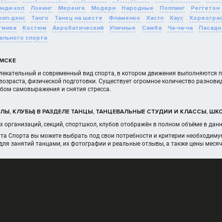
нди-хоп
Локинг
Меренге
Модерн
Народные
Поппинг
Реггетон
рип-дэнс
Танго
Танец на шесте
Фламенко
Хастл
Хаус
Хореогра
тмика
Костюм
Акробатический
Уличные
Самба
Ча-ча-ча
Пасадо
ального спорта
МСКЕ
влекательный и современный вид спорта, в котором движения выполняются по
возраста, физической подготовки. Существует огромное количество разнови
бом самовыражения и снятия стресса.
ЛЫ, КЛУБЫ) В РАЗДЕЛЕ ТАНЦЫ, ТАНЦЕВАЛЬНЫЕ СТУДИИ И КЛАССЫ, Ш
 организаций, секций, спортшкол, клубов отображён в полном объёме в да
рта Спорта вы можете выбрать под свои потребности и критерии необходим
для занятий танцами, их фотографии и реальные отзывы, а также цены меся