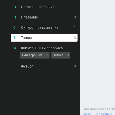
Н
Настольный теннис
1
П
Плавание
3
С
Синхронное плавание
1
Т
Танцы
3
Ф
Фитнес, ОФП и аэробика
Аквааэробика
2
Фитнес
3
Футбол
3
Возможно вас заин
Буто
Восточные