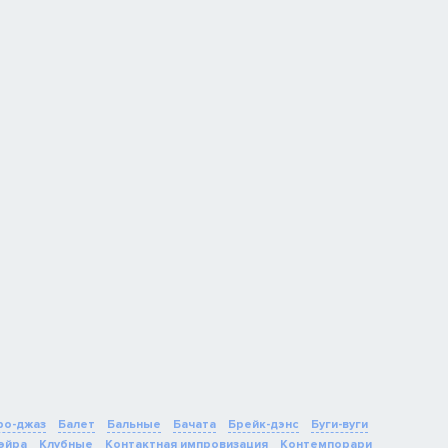
о-джаз
Балет
Бальные
Бачата
Брейк-дэнс
Буги-вуги
эйра
Клубные
Контактная импровизация
Контемпорари