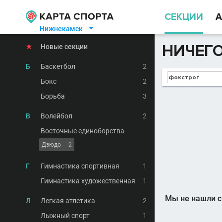
СЕКЦИИ
А
Нижнекамск

НИЧЕГО
★
Новые секции
Б
Баскетбол
2
Бокс
2
Борьба
3
В
Волейбол
2
Восточные единоборства
Дзюдо
2
Г
Гимнастика спортивная
1
Гимнастика художественная
1
Мы не нашли с
Л
Легкая атлетика
2
Лыжный спорт
1