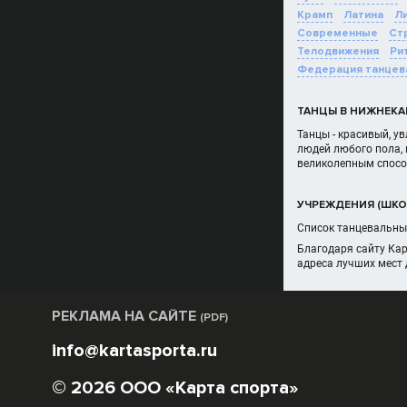
Крамп
Латина
Ли
Современные
Ст
Телодвижения
Ри
Федерация танцев
ТАНЦЫ В НИЖНЕКА
Танцы - красивый, у
людей любого пола, 
великолепным спосо
УЧРЕЖДЕНИЯ (ШКО
Список танцевальных
Благодаря сайту Ка
адреса лучших мест 
РЕКЛАМА НА САЙТЕ
(PDF)
info@kartasporta.ru
© 2026 ООО «Карта спорта»