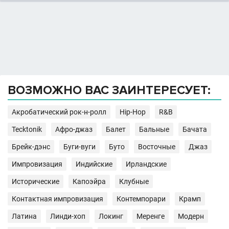
ВОЗМОЖНО ВАС ЗАИНТЕРЕСУЕТ:
Акробатический рок-н-ролл
Hip-Hop
R&B
Tecktonik
Афро-джаз
Балет
Бальные
Бачата
Брейк-дэнс
Буги-вуги
Буто
Восточные
Джаз
Импровизация
Индийские
Ирландские
Исторические
Капоэйра
Клубные
Контактная импровизация
Контемпорари
Крамп
Латина
Линди-хоп
Локинг
Меренге
Модерн