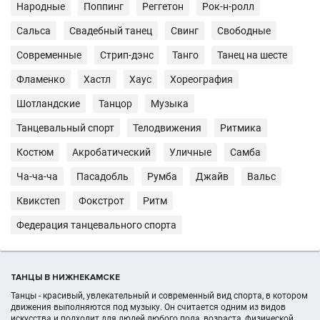
Народные
Поппинг
Реггетон
Рок-н-ролл
Сальса
Свадебный танец
Свинг
Свободные
Современные
Стрип-дэнс
Танго
Танец на шесте
Фламенко
Хастл
Хаус
Хореография
Шотландские
Танцор
Музыка
Танцевальный спорт
Телодвижения
Ритмика
Костюм
Акробатический
Уличные
Самба
Ча-ча-ча
Пасадобль
Румба
Джайв
Вальс
Квикстеп
Фокстрот
Ритм
Федерация танцевального спорта
ТАНЦЫ В НИЖНЕКАМСКЕ
Танцы - красивый, увлекательный и современный вид спорта, в котором
движения выполняются под музыку. Он считается одним из видов
искусства и подходит для людей любого пола, возраста, физической