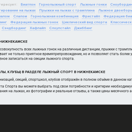
тересует:
Биатлон
Горнолыжный спорт
Лыжные гонки
Сноуборди
ирование на лыжах
Прыжки на лыжах с трамплина
Лыжное двоебор
лалом
Слалом
Горнолыжная комбинация
Фристайл
Федерация биа
иинг
Федерация лыжных гонок
Циклический вид спорта
Классическ
Сэндбординг
Хафпайп
Слоупстайл
Джиббинг
 НИЖНЕКАМСКЕ
совокупность всех лыжных гонок на различные дистанции, прыжки с трампли
вает не только приятное времяпрепровождение, но и позволяет стать боле
вное записаться на секции лыжного спорта.
ЛЫ, КЛУБЫ) В РАЗДЕЛЕ ЛЫЖНЫЙ СПОРТ В НИЖНЕКАМСКЕ
изаций, секций, спортшкол, клубов отображён в полном объёме в данном к
рта Спорта вы можете выбрать под свои потребности и критерии необходим
ания на лыжах, их фотографии и реальные отзывы, а также цены месячного