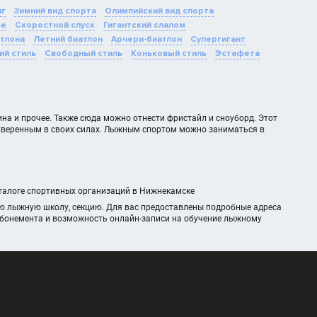
нг
Зимний вид спорта
Олимпийский вид спорта
ье
Скоростной спуск
Гигантский слалом
тлона
Летний биатлон
Арчери-биатлон
Супергигант
ий стиль
Свободный стиль
Коньковый стиль
Эстафета
на и прочее. Также сюда можно отнести фристайл и сноуборд. Этот
е уверенным в своих силах. Лыжным спортом можно заниматься в
аталоге спортивных организаций в Нижнекамске
ую лыжную школу, секцию. Для вас предоставлены подробные адреса
 абонемента и возможность онлайн-записи на обучение лыжному