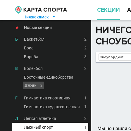
СЕКЦИИ
А
Нижнекамск

НИЧЕГО
★
Новые секции
СНОУБ
Б
Баскетбол
2
Бокс
2
Борьба
3
В
Волейбол
2
Восточные единоборства
Дзюдо
2
Г
Гимнастика спортивная
1
Гимнастика художественная
1
Л
Легкая атлетика
2
Лыжный спорт
1
Мы не нашли с