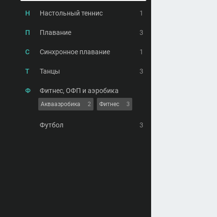
Н
Настольный теннис
1
П
Плавание
3
С
Синхронное плавание
1
Т
Танцы
3
Ф
Фитнес, ОФП и аэробика
Аквааэробика
2
Фитнес
3
Футбол
3