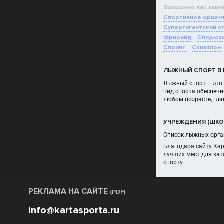
Возможно вас заин
Спортивное ориент
Супергигантский с
Фрирайд
Спид-ск
Спринт
Скиатлон
ЛЫЖНЫЙ СПОРТ В
Лыжный спорт – это 
вид спорта обеспечи
любом возрасте, гла
УЧРЕЖДЕНИЯ (ШКО
Список лыжных орган
Благодаря сайту Ка
лучших мест для кат
спорту.
РЕКЛАМА НА САЙТЕ
(PDF)
info@kartasporta.ru