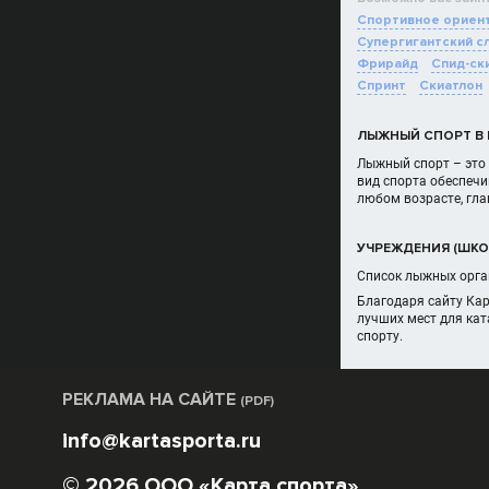
Спортивное ориент
Супергигантский с
Фрирайд
Спид-ск
Спринт
Скиатлон
ЛЫЖНЫЙ СПОРТ В
Лыжный спорт – это 
вид спорта обеспечи
любом возрасте, гла
УЧРЕЖДЕНИЯ (ШКО
Список лыжных орган
Благодаря сайту Ка
лучших мест для кат
спорту.
РЕКЛАМА НА САЙТЕ
(PDF)
info@kartasporta.ru
© 2026 ООО «Карта спорта»