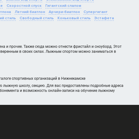
ье
Скоростной спуск
Гигантский слалом
тлона
Летний биатлон
Арчери-биатлон
Супергигант
ий стиль
Свободный стиль
Коньковый стиль
Эстафета
на и прочее. Также сюда можно отнести фристайл и сноуборд. Этот
е уверенным в своих силах. Лыжным спортом можно заниматься в
аталоге спортивных организаций в Нижнекамске
ую лыжную школу, секцию. Для вас предоставлены подробные адреса
 абонемента и возможность онлайн-записи на обучение лыжному