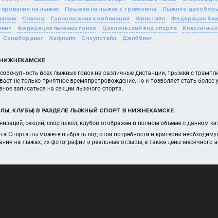
ирование на лыжах
Прыжки на лыжах с трамплина
Лыжное двоебор
лалом
Слалом
Горнолыжная комбинация
Фристайл
Федерация биа
иинг
Федерация лыжных гонок
Циклический вид спорта
Классическ
Сэндбординг
Хафпайп
Слоупстайл
Джиббинг
 НИЖНЕКАМСКЕ
совокупность всех лыжных гонок на различные дистанции, прыжки с трампли
вает не только приятное времяпрепровождение, но и позволяет стать боле
вное записаться на секции лыжного спорта.
ЛЫ, КЛУБЫ) В РАЗДЕЛЕ ЛЫЖНЫЙ СПОРТ В НИЖНЕКАМСКЕ
изаций, секций, спортшкол, клубов отображён в полном объёме в данном к
рта Спорта вы можете выбрать под свои потребности и критерии необходим
ания на лыжах, их фотографии и реальные отзывы, а также цены месячного