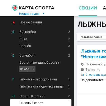
СЕКЦИИ
А
Нижнекамск

ЛЫЖНЫ
★
Новые секции
Б
Баскетбол
2
Бокс
2
Борьба
3
Лыжные го
В
Волейбол
2
"Нефтехим
Восточные единоборства
Нижнекамск, ул

Дзюдо
2
Бесплатно

Спортивно-кул

Г
Гимнастика спортивная
1
За дополнитель
Гимнастика художественная
1
Л
Легкая атлетика
2
Лыжный спорт
1