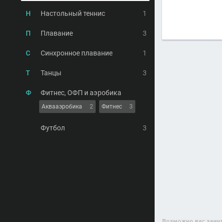
Н
Настольный теннис
1
П
Плавание
3
С
Синхронное плавание
1
Т
Танцы
3
Ф
Фитнес, ОФП и аэробика
Аквааэробика
2
Фитнес
3
Футбол
3
Возможно вас заин